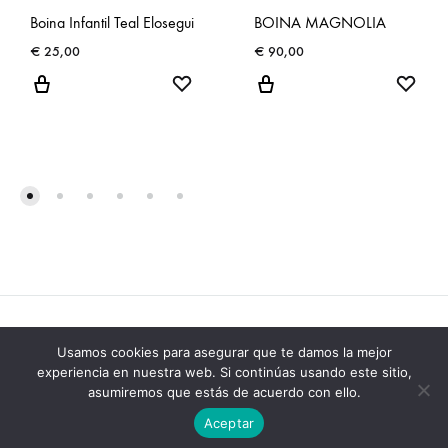
Boina Infantil Teal Elosegui
BOINA MAGNOLIA
€
25,00
€
90,00
WISHLIST
WISH
Usamos cookies para asegurar que te damos la mejor
Aviso legal
|
Preguntas frecuentes
|
Devoluciones
experiencia en nuestra web. Si continúas usando este sitio,
asumiremos que estás de acuerdo con ello.
©2020 EMEA. Todos los derechos reservados
Aceptar